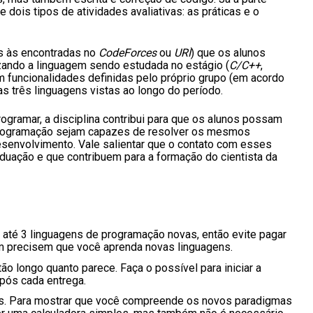
 dois tipos de atividades avaliativas: as práticas e o
s às encontradas no
CodeForces
ou
URI
) que os alunos
izando a linguagem sendo estudada no estágio (
C/C++
,
com funcionalidades definidas pelo próprio grupo (em acordo
 três linguagens vistas ao longo do período.
ogramar, a disciplina contribui para que os alunos possam
programação sejam capazes de resolver os mesmos
senvolvimento. Vale salientar que o contato com esses
uação e que contribuem para a formação do cientista da
r até 3 linguagens de programação novas, então evite pagar
m precisem que você aprenda novas linguagens.
ão longo quanto parece. Faça o possível para iniciar a
pós cada entrega.
s. Para mostrar que você compreende os novos paradigmas