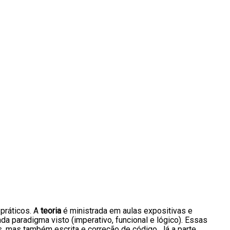
 práticos. A
teoria
é ministrada em aulas expositivas e
ada paradigma visto (imperativo, funcional e lógico). Essas
 mas também escrita e correção de código. Já a parte