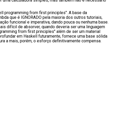
zer uma calculadora simples, mas também não é necessário
ll programming from first principles". A base da
ambda que é IGNORADO pela maioria dos outros tutoriais,
ação funcional e imperativa, dando pouca ou nenhuma base.
is difícil de absorver, quando deveria ser uma linguagem
gramming from first principles" além de ser um material
profundar em Haskell futuramente, fornece uma base sólida
itura a mais, porém, o esforço definitivamente compensa.