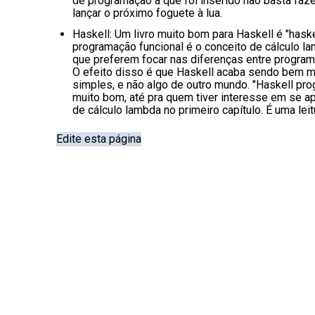
de programação a que foi inserido não basta fa
lançar o próximo foguete à lua.
Haskell: Um livro muito bom para Haskell é "haske
programação funcional é o conceito de cálculo l
que preferem focar nas diferenças entre program
O efeito disso é que Haskell acaba sendo bem ma
simples, e não algo de outro mundo. "Haskell pro
muito bom, até pra quem tiver interesse em se a
de cálculo lambda no primeiro capítulo. É uma le
Edite esta página