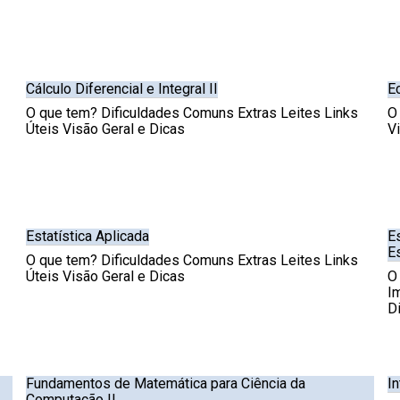
Cálculo Diferencial e Integral II
E
O que tem? Dificuldades Comuns Extras Leites Links
O
Úteis Visão Geral e Dicas
V
Estatística Aplicada
E
E
O que tem? Dificuldades Comuns Extras Leites Links
Úteis Visão Geral e Dicas
O
I
D
Fundamentos de Matemática para Ciência da
In
Computação II